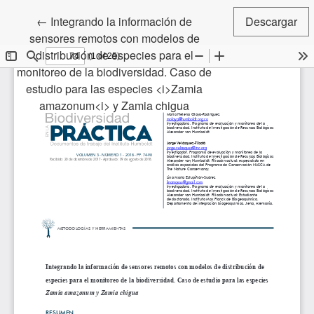
Volver a los detalles del artículo
←
Integrando la información de
Descargar
sensores remotos con modelos de
distribución de especies para el
monitoreo de la biodiversidad. Caso de
estudio para las especies <i>Zamia
amazonum<i> y Zamia chigua