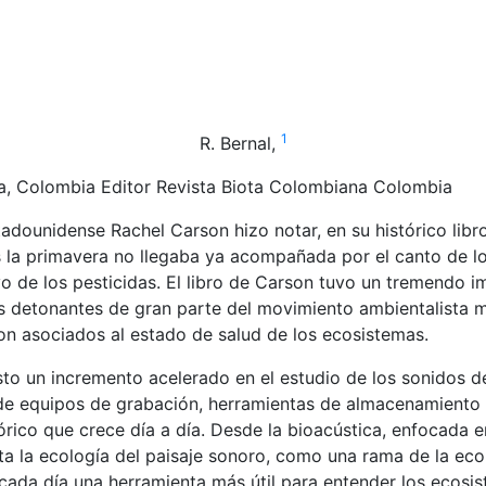
1
R.
Bernal
,
a, Colombia
Editor Revista Biota Colombiana
Colombia
tadounidense Rachel Carson hizo notar, en su histórico libr
la primavera no llegaba ya acompañada por el canto de lo
o de los pesticidas. El libro de Carson tuvo un tremendo i
s detonantes de gran parte del movimiento ambientalista m
ron asociados al estado de salud de los ecosistemas.
o un incremento acelerado en el estudio de los sonidos de 
de equipos de grabación, herramientas de almacenamiento y 
órico que crece día a día. Desde la bioacústica, enfocada e
ta la ecología del paisaje sonoro, como una rama de la ecol
 cada día una herramienta más útil para entender los ecosis