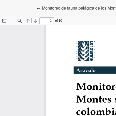
Volver a los detalles del artículo
←
Monitoreo de fauna pelágica de los Mo