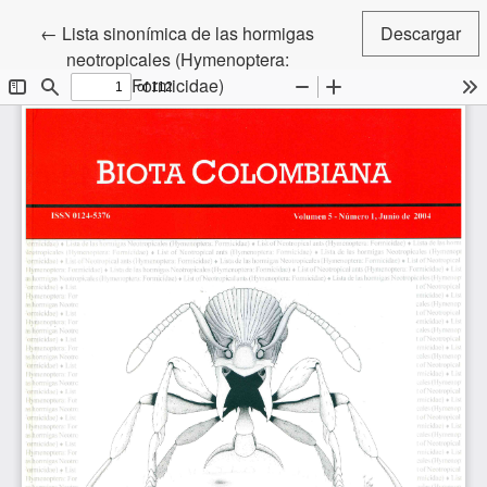
Volver a los detalles del artículo
←
Lista sinonímica de las hormigas
Descargar
neotropicales (Hymenoptera:
Formicidae)