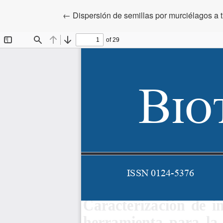
Volver a los detalles del artículo
←
Dispersión de semillas por murciélagos a 