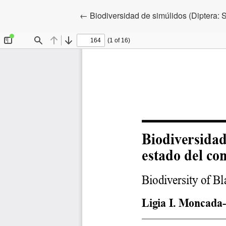
Volver a los detalles del artículo
←
Biodiversidad de simúlidos (Diptera: 