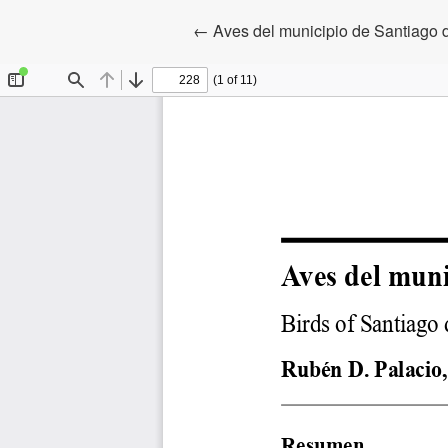
Volver a los detalles del artículo
←
Aves del municipio de Santiago 