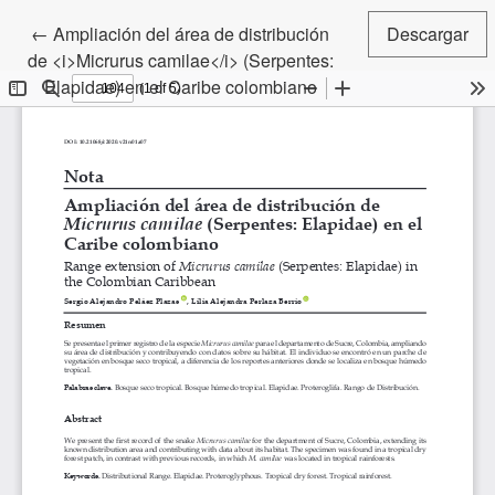
Volver a los detalles del artículo
←
Ampliación del área de distribución
Descargar
de <i>Micrurus camilae</i> (Serpentes:
Elapidae) en el Caribe colombiano