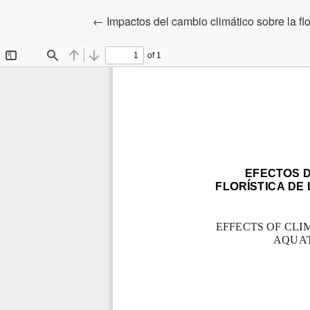
Volver a los detalles del artículo
←
Impactos del cambio climático sobre la f