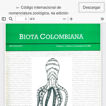
Volver a los detalles del artículo
←
Código internacional de
Descargar
nomenclatura zoológica, 4a edición