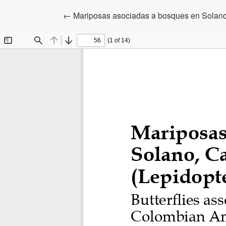
Volver a los detalles del artículo
←
Mariposas asociadas a bosques en Solano