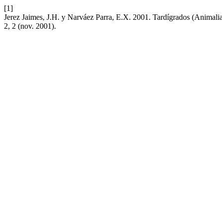
[1]
Jerez Jaimes, J.H. y Narváez Parra, E.X. 2001. Tardí­grados (Animali
2, 2 (nov. 2001).