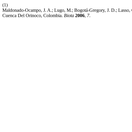
(1)
Maldonado-Ocampo, J. A.; Lugo, M.; Bogotá-Gregory, J. D.; Lasso, C.
Cuenca Del Orinoco, Colombia.
Biota
2006
,
7
.