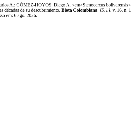
 GÓMEZ-HOYOS, Diego A. <em>Stenocercus bolivarensis<em> Cas
res décadas de su descubrimiento.
Biota Colombiana
,
[S. l.]
, v. 16, n.
esso em: 6 ago. 2026.