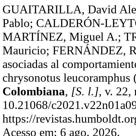
GUAITARILLA, David Ale
Pablo; CALDERÓN-LEYTÓ
MARTÍNEZ, Miguel A.; T
Mauricio; FERNÁNDEZ, Ron
asociadas al comportamient
chrysonotus leucoramphus (
Colombiana
,
[S. l.]
, v. 22
10.21068/c2021.v22n01a09
https://revistas.humboldt.or
Acesso em: 6 ago. 2026.