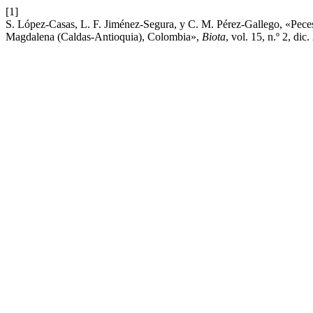
[1]
S. López-Casas, L. F. Jiménez-Segura, y C. M. Pérez-Gallego, «Peces mi
Magdalena (Caldas-Antioquia), Colombia»,
Biota
, vol. 15, n.º 2, dic