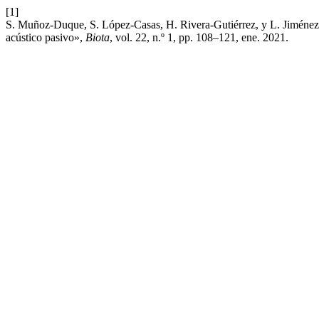
[1]
S. Muñoz-Duque, S. López-Casas, H. Rivera-Gutiérrez, y L. Jiménez-
acústico pasivo»,
Biota
, vol. 22, n.º 1, pp. 108–121, ene. 2021.