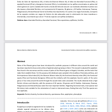
Índice  de  Valor  de  Importancia  (IVI),  el  índice  de  Shannon-
Wi
ener 
(H), 
el 
índice  de  diversidad  funcional  (
FRic), 
la 
equidad funcional (FEve) y divergencia funcional (FDiv) y la similaridad con las epifitas encontradas en palmas del 
mismo género en cuatro ciudades del mundo a través del índice de Jaccard. Los resultados obtenidos muestran 
una 
alta 
riqueza y diversidad florística
, con la presencia de 42 especies, 36 géneros y 19 familias. Asteraceae, Poaceae, 
Polygonaceae y Amaranthaceae fueron las familias más importantes
. En cuanto a los rasgos funcionales, la mayoría 
de  las  especies  contaba
  con  rasgos  de  histo
ria  de  vida  
adecuados  para  la  colonización  de  áreas  novedosas  o  
intervenidas
, encontrando que solo el 7
 % de las especies son epifitas verdaderas.
Palabras clave
: 
diversidad florística
, diversidad funcional
, flora espontánea, epifitismo
, forófito.
B
C
 25 -  202
4 | 
1 
IOTA 
OLOMBIANA
Moreno
-Barreto
 y Medina
-Sánchez
Caracterización florística y funcional de las epífitas vasculares
... 
Abstract
Palms of the 
Phoenix
 genus
 have been introduced 
for aesthetic purposes 
in different cities around the world
 and 
have been reported to have communities of epiphytic plants growing on them. This research evaluated the epiphytic 
flora found in the necromass and the crowns of palms of the Phoenix genus in Bogotá, Colombia,
 and the traits that 
make
 them establish there. For this
 purpose
, 66 individuals were sampled in the localities 
of Kennedy and Bosa, and 
the Importance Value Index (IVI), the Shannon-
Wi
ener 
index (H), the 
functional diversity index (FRic), the 
functional 
equity  (FEve)  and  functional  divergence  (FDiv)  and  the 
similarity  with  the  epiphytes  found  in  palms  of  the  same  
genus in four cities around the world through the Jaccard index
 were calculated
. The results obtained show a high 
floristic  richness  and  diversity
,  with  the  presence  of  42  species,  36  genera  and  19  families.  Asteraceae,  Poaceae,  
Polygonaceae and Amaranthaceae were the most important families. Regarding functional traits, most species had 
life history traits suitable for the colonization of novel or i
ntervened areas, finding that only 7% of the species are 
true epiphytes. 
Keywords:
 floristic 
diversity
, functional 
diversity
, spontaneous 
flora, 
epiphytism
,  phorophyte
. 
_____________________________________________________________________________________________ 
naturales
. Tal 
es  el  caso  de
l epifit
ismo  (
Blouin 
et al
., 
Introducción
2018
; 
Yalcinalp    &    Meral    2017
; 
Francis,    2010; 
Lundholm  &  Marlin,  2006; 
Millard,  2004
),  definido  
El papel que cumple la vegetación de las ciudades ha 
por
  Smith 
y  Smith  (2021) 
como  una  interacción  de  
cobrado   especial   relevancia
   en   los   últimos   años,   
comensalismo entre un forófito (
u hospedero
) y una 
debido a la
 regulación y sostenimiento ambiental
que 