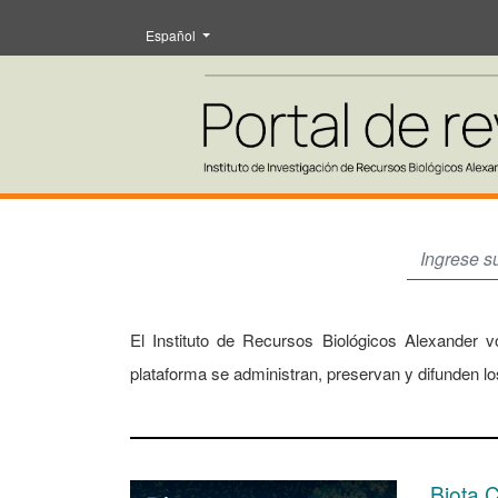
Cambiar el idioma. El actual es:
Español
Portal de revistas Instituto de 
El Instituto de Recursos Biológicos Alexander v
plataforma se administran, preservan y difunden los
##journal.journals##
Biota 