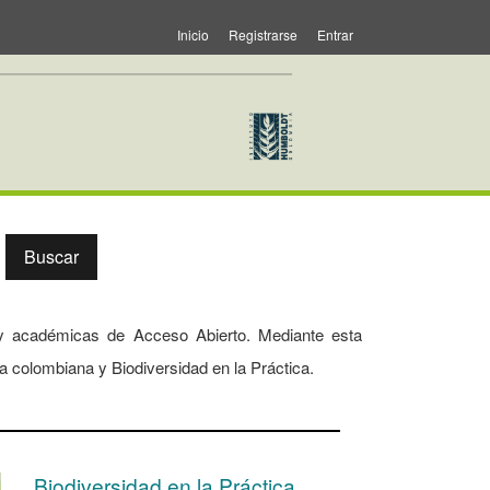
Inicio
Registrarse
Entrar
nder von Humboldt
Buscar
as y académicas de Acceso Abierto. Mediante esta
ta colombiana y Biodiversidad en la Práctica.
Biodiversidad en la Práctica