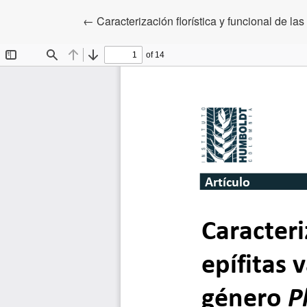
Volver a los detalles del artículo
←
Caracterización florística y funcional de l