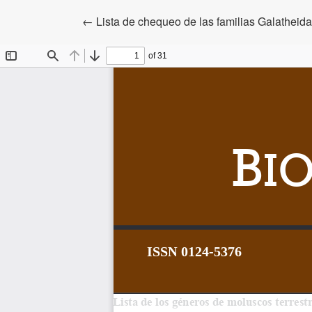
Volver a los detalles del artículo
←
Lista de chequeo de las familias Galatheid