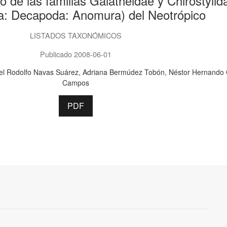
o de las familias Galatheidae y Chirostylid
a: Decapoda: Anomura) del Neotrópico
LISTADOS TAXONÓMICOS
Publicado 2008-06-01
el Rodolfo Navas Suárez
Adriana Bermúdez Tobón
Néstor Hernando
Campos
PDF