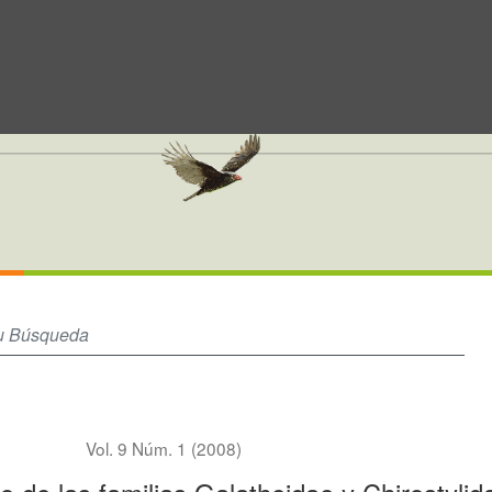
stylidae (Crustacea: Decapoda: Anomura) del Neotrópico
Vol. 9 Núm. 1 (2008)