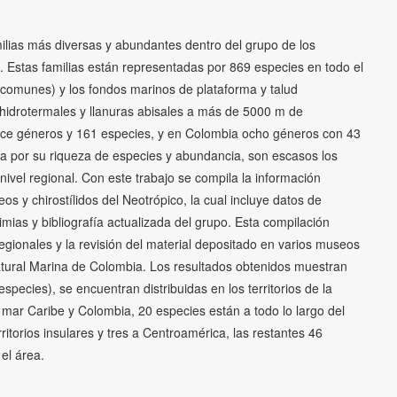
milias más diversas y abundantes dentro del grupo de los
Estas familias están representadas por 869 especies en todo el
 comunes) y los fondos marinos de plataforma y talud
s hidrotermales y llanuras abisales a más de 5000 m de
once géneros y 161 especies, y en Colombia ocho géneros con 43
a por su riqueza de especies y abundancia, son escasos los
nivel regional. Con este trabajo se compila la información
eos y chirostílidos del Neotrópico, la cual incluye datos de
nimias y bibliografía actualizada del grupo. Esta compilación
regionales y la revisión del material depositado en varios museos
atural Marina de Colombia. Los resultados obtenidos muestran
species), se encuentran distribuidas en los territorios de la
el mar Caribe y Colombia, 20 especies están a todo lo largo del
rritorios insulares y tres a Centroamérica, las restantes 46
el área.