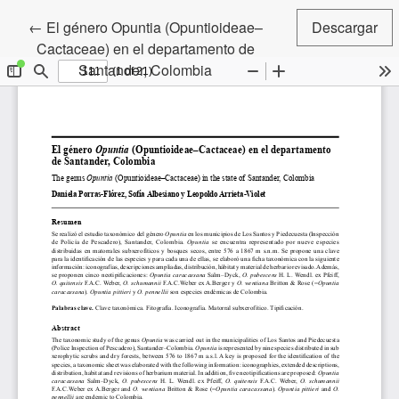
Volver a los detalles del artículo
←
El género Opuntia (Opuntioideae–
Descargar
Cactaceae) en el departamento de
Santander, Colombia