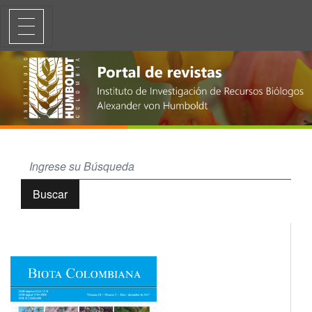
El género Opuntia (Opuntioideae–Cactaceae) en el departamento de 
Buscar