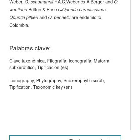
Weber,
O. schumannii
F.A.C.Weber ex A.Berger and
O.
wentiana
Britton & Rose (=
Opuntia caracassana
).
Opuntia pittieri
and
O. pennellii
are endemic to
Colombia.
Palabras clave:
Clave taxonómica, Fitografía, Iconografía, Matorral
subxerofítico, Tipificación (es)
Iconography, Phytography, Subxerophytic scrub,
Tipification, Taxonomic key (en)