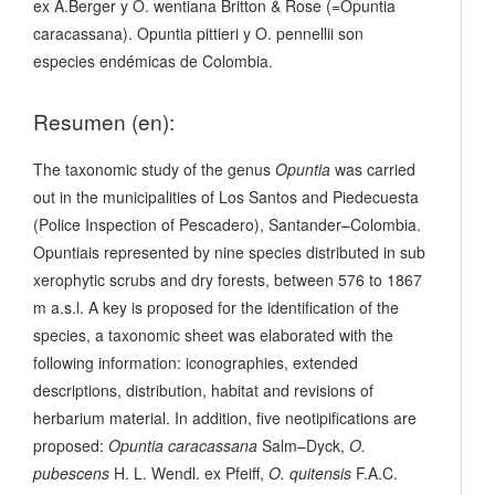
ex A.Berger y O. wentiana Britton & Rose (=Opuntia
caracassana). Opuntia pittieri y O. pennellii son
especies endémicas de Colombia.
Resumen (en):
The taxonomic study of the genus
Opuntia
was carried
out in the municipalities of Los Santos and Piedecuesta
(Police Inspection of Pescadero), Santander–Colombia.
Opuntiais represented by nine species distributed in sub
xerophytic scrubs and dry forests, between 576 to 1867
m a.s.l. A key is proposed for the identification of the
species, a taxonomic sheet was elaborated with the
following information: iconographies, extended
descriptions, distribution, habitat and revisions of
herbarium material. In addition, five neotipifications are
proposed:
Opuntia caracassana
Salm–Dyck,
O.
pubescens
H. L. Wendl. ex Pfeiff,
O. quitensis
F.A.C.