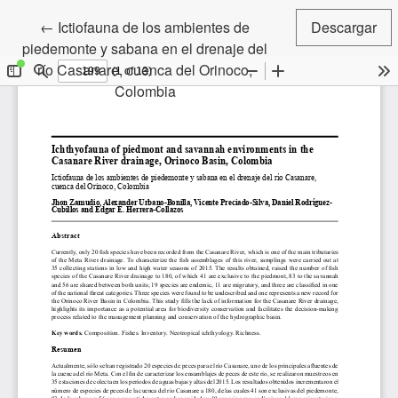
Volver a los detalles del artículo
←
Ictiofauna de los ambientes de
Descargar
piedemonte y sabana en el drenaje del
río Casanare, cuenca del Orinoco,
Colombia