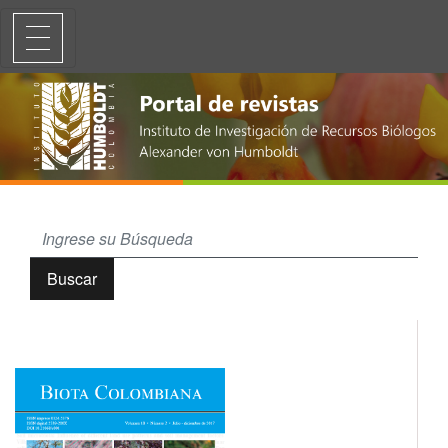
Ictiofauna de los ambientes de piedemonte y sabana en el drenaje del
Buscar