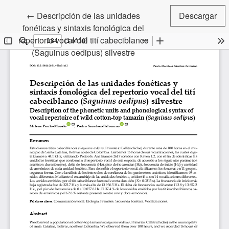
Volver a los detalles del artículo
←
Descripción de las unidades
Descargar
fonéticas y sintaxis fonológica del
repertorio vocal del tití cabeciblanco
(Saguinus oedipus) silvestre