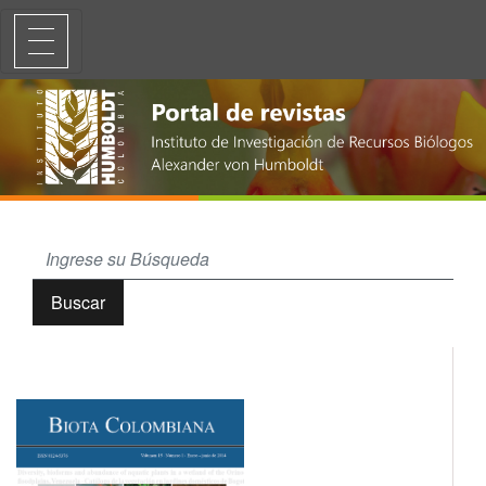
Diversidad de anfibios y reptiles en hábitats altoandinos y paramuno
Buscar