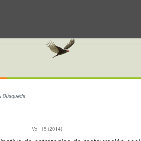
ción ecológica en humedales del Magdalena Medio, Colombia: una herram
Vol. 15 (2014)