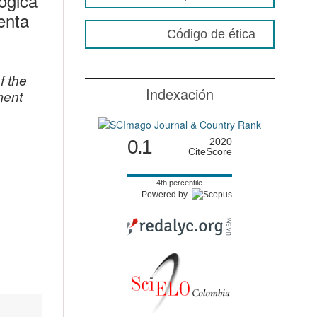
lógica
enta
Código de ética
f the
Indexación
ment
0.1
2020
CiteScore
4th percentile
Powered by