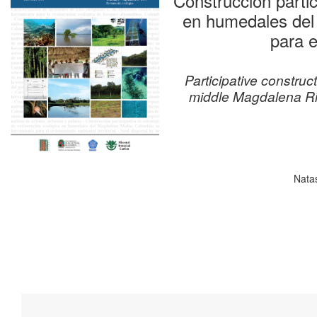
Construcción partic
en humedales del
para e
Participative construct
middle Magdalena Riv
Nata