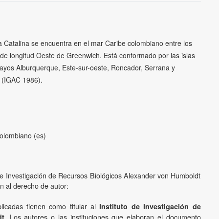
a Catalina se encuentra en el mar Caribe colombiano entre los
° de longitud Oeste de Greenwich. Está conformado por las islas
cayos Alburquerque, Este-sur-oeste, Roncador, Serrana y
a (IGAC 1986).
colombiano (es)
o de Investigación de Recursos Biológicos Alexander von Humboldt
ón al derecho de autor:
licadas tienen como titular al
Instituto de Investigación de
. Los autores o las instituciones que elaboran el documento
dt