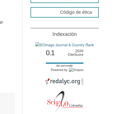
y
Código de ética
go
Indexación
0.1
2020
CiteScore
4th percentile
Powered by