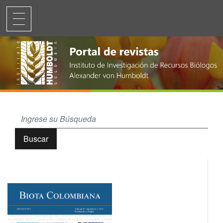
Presentación Número
Buscar