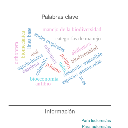
Palabras clave
manejo de la biodiversidad
línea base
biomecánica
andes tropicales
categorías de manejo
altillanura
orthoptera
orinoquia
biodiversidad
asaí
desarrollo sostenible
agroindustria
política
colombia
especies amenazadas
espeletia
naidí
páramo
aves
bioeconomía
anfibio
Información
Para lectores/as
Para autores/as