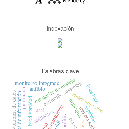
Indexación
Palabras clave
categorías de manejo
desarrollo sostenible
monitoreo integrado
línea base
anfibio
putumayo
gran volumen de datos
vacíos de información
andes tropicales
biodiversidad
orinoquia
agroindustria
espeletia
uso del suelo
asaí
altillanura
política
colombia
naidí
aves