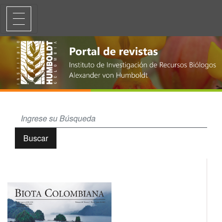
Primer registro del género Metadinophysis Nie y Wang (Dinophyceae: D
Buscar