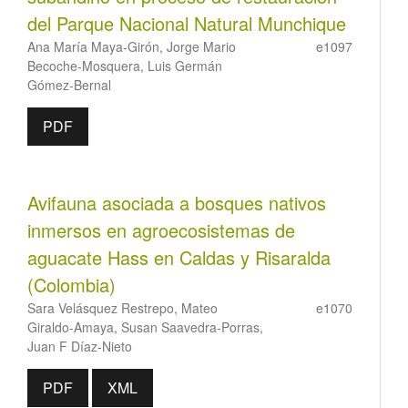
del Parque Nacional Natural Munchique
Ana María Maya-Girón, Jorge Mario
e1097
Becoche-Mosquera, Luis Germán
Gómez-Bernal
PDF
Avifauna asociada a bosques nativos
inmersos en agroecosistemas de
aguacate Hass en Caldas y Risaralda
(Colombia)
Sara Velásquez Restrepo, Mateo
e1070
Giraldo-Amaya, Susan Saavedra-Porras,
Juan F Díaz-Nieto
PDF
XML