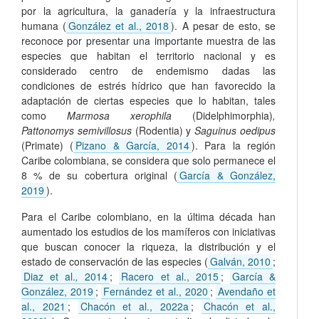
por la agricultura, la ganadería y la infraestructura
humana (
González et al., 2018
). A pesar de esto, se
reconoce por presentar una importante muestra de las
especies que habitan el territorio nacional y es
considerado centro de endemismo dadas las
condiciones de estrés hídrico que han favorecido la
adaptación de ciertas especies que lo habitan, tales
como
Marmosa xerophila
(Didelphimorphia)
,
Pattonomys semivillosus
(Rodentia) y
Saguinus oedipus
(Primate) (
Pizano & García, 2014
). Para la región
Caribe colombiana, se considera que solo permanece el
8 % de su cobertura original (
García & González,
2019
).
Para el Caribe colombiano, en la última década han
aumentado los estudios de los mamíferos con iniciativas
que buscan conocer la riqueza, la distribución y el
estado de conservación de las especies (
Galván, 2010
;
Diaz et al.
,
2014
;
Racero et al., 2015
;
García &
González, 2019
;
Fernández et al., 2020
;
Avendaño et
al., 2021
;
Chacón et al., 2022a
;
Chacón et al.,