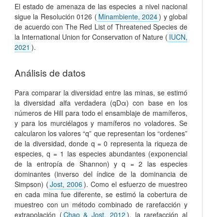
El estado de amenaza de las especies a nivel nacional
sigue la Resolución 0126 (
Minambiente, 2024
) y global
de acuerdo con The Red List of Threatened Species de
la International Union for Conservation of Nature (
IUCN,
2021
).
Análisis de datos
Para comparar la diversidad entre las minas, se estimó
la diversidad alfa verdadera (qDα) con base en los
números de Hill para todo el ensamblaje de mamíferos,
y para los murciélagos y mamíferos no voladores. Se
calcularon los valores “q” que representan los “ordenes”
de la diversidad, donde q = 0 representa la riqueza de
especies, q = 1 las especies abundantes (exponencial
de la entropía de Shannon) y q = 2 las especies
dominantes (inverso del índice de la dominancia de
Simpson) (
Jost, 2006
). Como el esfuerzo de muestreo
en cada mina fue diferente, se estimó la cobertura de
muestreo con un método combinado de rarefacción y
extrapolación (
Chao & Jost, 2012
), la rarefacción al