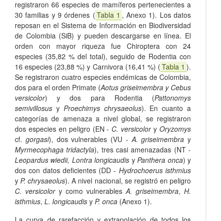
registraron 66 especies de mamíferos pertenecientes a
30 familias y 9 órdenes (
Tabla 1
, Anexo 1). Los datos
reposan en el Sistema de Información en Biodiversidad
de Colombia (SiB) y pueden descargarse en línea. El
orden con mayor riqueza fue Chiroptera con 24
especies (35,82 % del total), seguido de Rodentia con
16 especies (23,88 %) y Carnivora (16,41 %) (
Tabla 1
).
Se registraron cuatro especies endémicas de Colombia,
dos para el orden Primate (
Aotus griseimembra y Cebus
versicolor
) y dos para Rodentia (
Pattonomys
semivillosus
y
Proechimys chrysaeolus
). En cuanto a
categorías de amenaza a nivel global, se registraron
dos especies en peligro (EN -
C. versicolor
y
Oryzomys
cf.
gorgasi
), dos vulnerables (VU -
A. griseimembra
y
Myrmecophaga tridactyla
), tres casi amenazadas (NT -
Leopardus wiedii, Lontra longicaudis
y
Panthera onca
) y
dos con datos deficientes (DD -
Hydrochoerus isthmius
y
P. chrysaeolus
). A nivel nacional, se registró en peligro
C. versicolor
y como vulnerables
A. griseimembra
,
H.
isthmius
,
L. longicaudis
y
P. onca
(Anexo 1).
La curva de rarefacción y extrapolación de todos los