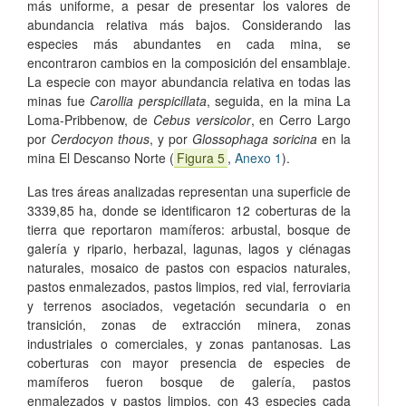
más uniforme, a pesar de presentar los valores de
abundancia relativa más bajos. Considerando las
especies más abundantes en cada mina, se
encontraron cambios en la composición del ensamblaje.
La especie con mayor abundancia relativa en todas las
minas fue
Carollia perspicillata
, seguida, en la mina La
Loma-Pribbenow, de
Cebus versicolor
, en Cerro Largo
por
Cerdocyon thous
, y por
Glossophaga soricina
en la
mina El Descanso Norte (
Figura 5
,
Anexo 1
).
Las tres áreas analizadas representan una superficie de
3339,85 ha, donde se identificaron 12 coberturas de la
tierra que reportaron mamíferos: arbustal, bosque de
galería y ripario, herbazal, lagunas, lagos y ciénagas
naturales, mosaico de pastos con espacios naturales,
pastos enmalezados, pastos limpios, red vial, ferroviaria
y terrenos asociados, vegetación secundaria o en
transición, zonas de extracción minera, zonas
industriales o comerciales, y zonas pantanosas. Las
coberturas con mayor presencia de especies de
mamíferos fueron bosque de galería, pastos
enmalezados y pastos limpios, con 43 especies cada