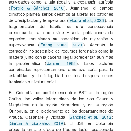
actividades como la tala ilegal y la expansión agrícola
(
Portillo & Sánchez, 2010
). Asimismo, el cambio
climático plantea serios desafíos al alterar los patrones
de precipitación y temperatura (
Moura et al., 2023
). La
fragmentación del hábitat es otra consecuencia
preocupante, ya que divide y aísla poblaciones de
especies, reduciendo su capacidad de migración y
supervivencia (
Fahrig, 2003
;
2021
). Además, la
extracción no sostenible de recursos forestales como la
madera junto con la cacería ilegal acrecientan aún más
la problemática (
Janzen, 1988
). Estos factores
combinados representan una amenaza seria para la
estabilidad y la integridad de los bosques secos
tropicales a nivel mundial.
En Colombia es posible encontrar BST en la región
Caribe, los valles interandinos de los ríos Cauca y
Magdalena en la región Norandina, y en la región
Orinoquia, en el piedemonte de los departamentos de
Arauca, Casanare y Vichada (
Sánchez et al., 2012
;
García & González, 2019
). El BST en Colombia
presenta un alto grado de fragmentación ocasionado