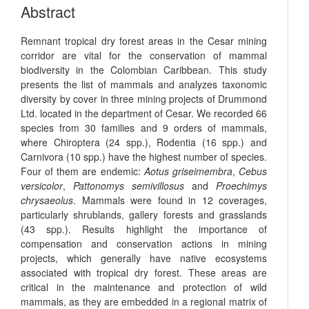
Abstract
Remnant tropical dry forest areas in the Cesar mining
corridor are vital for the conservation of mammal
biodiversity in the Colombian Caribbean. This study
presents the list of mammals and analyzes taxonomic
diversity by cover in three mining projects of Drummond
Ltd. located in the department of Cesar. We recorded 66
species from 30 families and 9 orders of mammals,
where Chiroptera (24 spp.), Rodentia (16 spp.) and
Carnivora (10 spp.) have the highest number of species.
Four of them are endemic:
Aotus griseimembra
,
Cebus
versicolor
,
Pattonomys semivillosus
and
Proechimys
chrysaeolus
. Mammals were found in 12 coverages,
particularly shrublands, gallery forests and grasslands
(43 spp.). Results highlight the importance of
compensation and conservation actions in mining
projects, which generally have native ecosystems
associated with tropical dry forest. These areas are
critical in the maintenance and protection of wild
mammals, as they are embedded in a regional matrix of