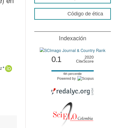
e) en
Código de ética
Indexación
0.1
2020
CiteScore
z
+
4th percentile
Powered by