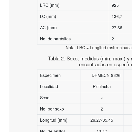
LRC (mm)
925
LC (mm)
136,7
AC (mm)
27,36
No. de parásitos
2
Nota. LRC = Longitud rostro-cloaca
Tabla 2:
Sexo, medidas (min.-máx.) y 
encontradas en especím
Espécimen
DHMECN-9326
Localidad
Pichincha
Sexo
♀
No. por sexo
2
Longitud (mm)
26,27-35,45
No. de anillos
43-47