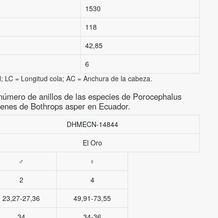
1530
118
42,85
6
l; LC = Longitud cola; AC = Anchura de la cabeza.
número de anillos de las especies de Porocephalus
enes de Bothrops asper en Ecuador.
DHMECN-14844
El Oro
♂
♀
2
4
23,27-27,36
49,91-73,55
34
34-36