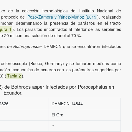
per
de la colección herpetológica del Instituto Nacional de
l protocolo de
Pozo-Zamora y Yánez-Muñoz (2019
), realizando
ulmonar, determinando la presencia de parásitos en el tracto
gura 1
). Los parásitos encontrados al interior de las serpientes
e 20 ml con una solución de etanol al 70 %.
enes de
Bothrops asper
DHMECN que se encontraron infectados
o estereoscopio (Boeco, Germany) y se tomaron medidas como
ficación taxonómica de acuerdo con los parámetros sugeridos por
3) (
Tabla 2
).
) de Bothrops asper infectados por Porocephalus en
Ecuador.
9326
DHMECN-14844
El Oro
♀