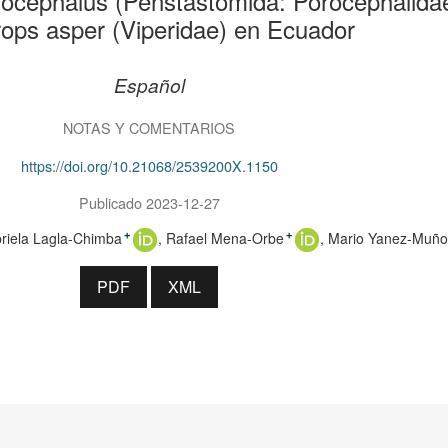
rocephalus (Penstastomida: Porocephalida
ops asper (Viperidae) en Ecuador
Español
NOTAS Y COMENTARIOS
https://doi.org/10.21068/2539200X.1150
Publicado 2023-12-27
riela Lagla-Chimba
Rafael Mena-Orbe
Mario Yanez-Muño
+
+
PDF
XML