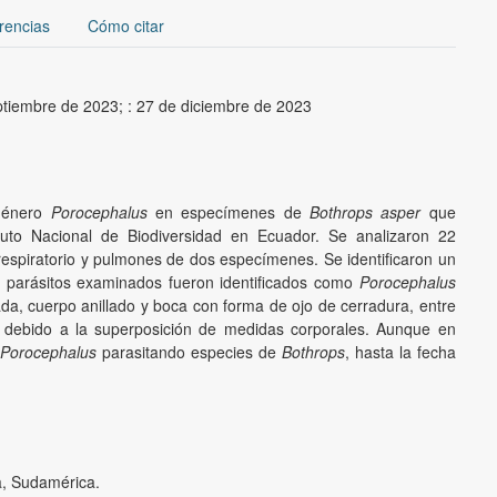
rencias
Cómo citar
ptiembre de 2023;
:
27 de diciembre de 2023
 género
Porocephalus
en especímenes de
Bothrops asper
que
ituto Nacional de Biodiversidad en Ecuador. Se analizaron 22
 respiratorio y pulmones de dos especímenes. Se identificaron un
s parásitos examinados fueron identificados como
Porocephalus
lada, cuerpo anillado y boca con forma de ojo de cerradura, entre
 debido a la superposición de medidas corporales. Aunque en
Porocephalus
parasitando especies de
Bothrops
, hasta la fecha
a
,
Sudamérica
.