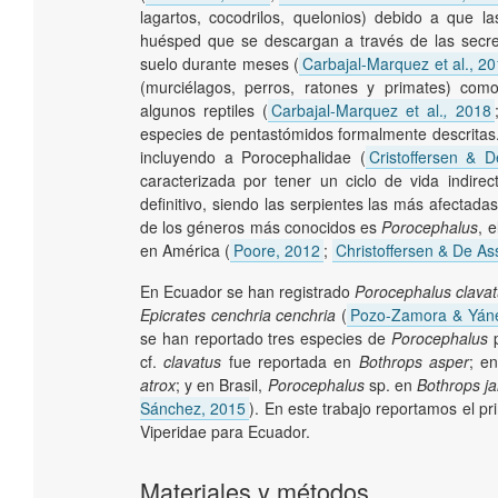
lagartos, cocodrilos, quelonios) debido a que 
huésped que se descargan a través de las secre
suelo durante meses (
Carbajal-Marquez et al., 2
(murciélagos, perros, ratones y primates) com
algunos reptiles (
Carbajal-Marquez et al.
,
2018
especies de pentastómidos formalmente descritas. E
incluyendo a Porocephalidae (
Cristoffersen & 
caracterizada por tener un ciclo de vida indir
definitivo, siendo las serpientes las más afectada
de los géneros más conocidos es
Porocephalus
, 
en América (
Poore, 2012
;
Christoffersen & De As
En Ecuador se han registrado
Porocephalus clava
Epicrates cenchria cenchria
(
Pozo-Zamora & Yán
se han reportado tres especies de
Porocephalus
p
cf.
clavatus
fue reportada en
Bothrops asper
; e
atrox
; y en Brasil,
Porocephalus
sp. en
Bothrops j
Sánchez, 2015
). En este trabajo reportamos el pr
Viperidae para Ecuador.
Materiales y métodos