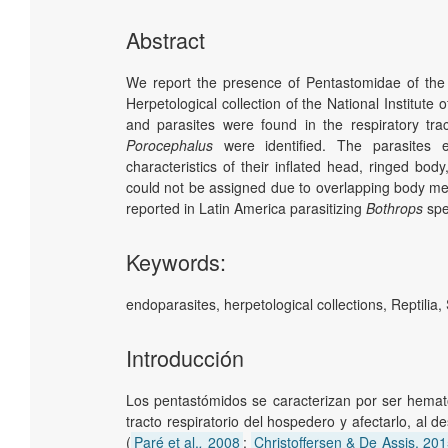
Abstract
We report the presence of Pentastomidae of th
Herpetological collection of the National Institute
and parasites were found in the respiratory tra
Porocephalus
were identified. The parasites 
characteristics of their inflated head, ringed b
could not be assigned due to overlapping body m
reported in Latin America parasitizing
Bothrops
spe
Keywords:
endoparasites
,
herpetological collections
,
Reptilia
,
Introducción
Los pentastómidos se caracterizan por ser hematófa
tracto respiratorio del hospedero y afectarlo, al 
(
Paré et al.
,
2008
;
Christoffersen & De Assis, 20