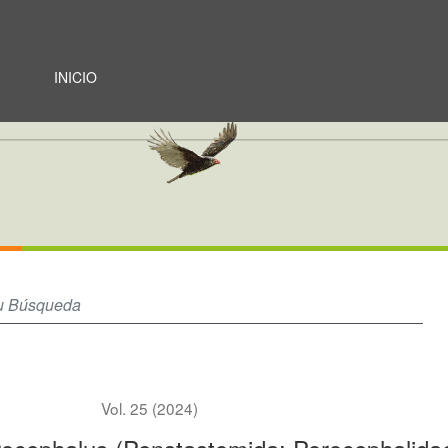
halidae) en Bothrops asper (Viperidae) en Ecuador
INICIO
Vol. 25 (2024)