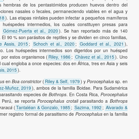
las hembras de los pentastómidos producen huevos dentro del
ciones nasales o fecales, permaneciendo viables en el agua y
018
). Las etapas ninfales pueden infectar a pequeños mamíferos
o huéspedes intermedios, los cuales constituyen presas para
;
Gómez-Puerta et al.
,
2020
). Se han reportado más de 140
l 90 % son parásitos de reptiles y se dividen en cinco familias,
De Assis, 2015
;
Schoch et al.
,
2020
;
Goddard et al.
,
2021
),
ecto. Los huéspedes intermedios son digeridos por un huésped
s por estos organismos (
Riley, 1986
;
Chàvez et al., 2015
). Uno
el cual engloba a once especies: dos en África, tres en Asia y seis
sis, 2015
).
tus
en
Boa constrictor
(
Riley & Self, 1979
) y
Porocephalus
sp. en
ez-Muñoz, 2019
), ambos de la familia Boidae. Para Sudamérica
arasitando especies de
Bothrops
. En Costa Rica,
Porocephalus
n Perú, se reporta
Porocephalus crotali
parasitando a
Bothrops
araracá
(
Tantaléan & Gonzalo, 1985
;
Sazima, 1992
;
Alvarado &
imer registro formal de parasitismo de
Porocephalus
en la familia