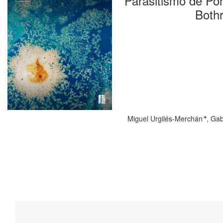
Parasitismo de Po
Bothr
Miguel Urgilés-Merchán
Gab
+