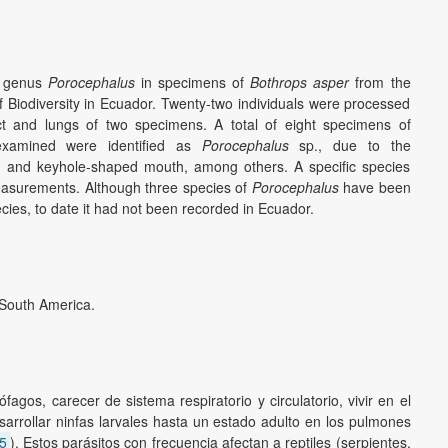
e genus
Porocephalus
in specimens of
Bothrops asper
from the
 of Biodiversity in Ecuador. Twenty-two individuals were processed
ct and lungs of two specimens. A total of eight specimens of
examined were identified as
Porocephalus
sp., due to the
ody, and keyhole-shaped mouth, among others. A specific species
easurements. Although three species of
Porocephalus
have been
cies, to date it had not been recorded in Ecuador.
South America
.
gos, carecer de sistema respiratorio y circulatorio, vivir en el
desarrollar ninfas larvales hasta un estado adulto en los pulmones
15
). Estos parásitos con frecuencia afectan a reptiles (serpientes,