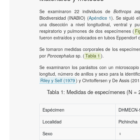
Se examinaron 22 individuos de
Bothrops as
Biodiversidad (INABIO) (
Apéndice 1
). Se siguió e
una disección a nivel longitudinal, ventral y p
respiratorio y pulmones de dos especímenes (
Fi
fueron extraídos y colocados en tubos Eppendorf d
Se tomaron medidas corporales de los especím
por
Porocephalus
sp. (
Tabla 1
).
Se examinaron los parásitos con un microscopi
longitud, número de anillos y sexo para la identi
Riley y Self (1979
) y Chritoffersen y De Assis (201
Tabla 1:
Medidas de especímenes (N = 2
Espécimen
DHMECN-
Localidad
Pichincha
Sexo
♀