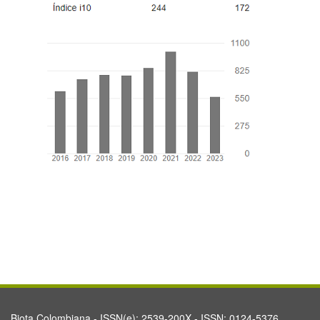
Biota Colombiana - ISSN(e): 2539-200X - ISSN: 0124-5376