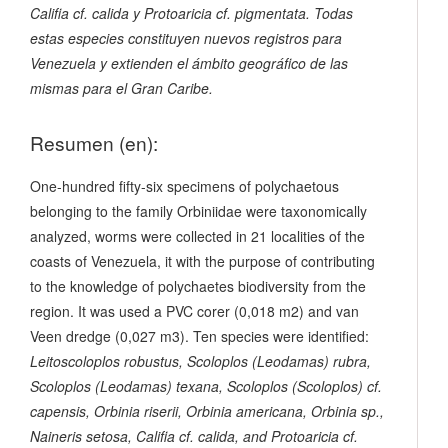
Califia cf. calida
y
Protoaricia cf. pigmentata
. Todas
estas especies constituyen nuevos registros para
Venezuela y extienden el ámbito geográfico de las
mismas para el Gran Caribe.
Resumen (en):
One-hundred fifty-six specimens of polychaetous
belonging to the family Orbiniidae were taxonomically
analyzed, worms were collected in 21 localities of the
coasts of Venezuela, it with the purpose of contributing
to the knowledge of polychaetes biodiversity from the
region. It was used a PVC corer (0,018 m2) and van
Veen dredge (0,027 m3). Ten species were identified:
Leitoscoloplos robustus
,
Scoloplos (Leodamas) rubra
,
Scoloplos (Leodamas) texana
,
Scoloplos (Scoloplos) cf.
capensis
,
Orbinia riserii
,
Orbinia americana
,
Orbinia
sp.,
Naineris setosa
,
Califia cf. calida
, and
Protoaricia cf.