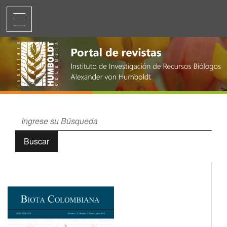
Orbiniidae Hartman, 1942 (Annelida: Polychaeta) de las costas de Ven
Buscar