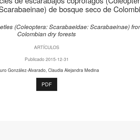
cies de escarabajos coprófagos (Coleopter
Scarabaeinae) de bosque seco de Colomb
eetles (Coleoptera: Scarabaeidae: Scarabaeinae) fr
Colombian dry forests
ARTÍCULOS
Publicado 2015-12-31
turo González-Alvarado
Claudia Alejandra Medina
PDF