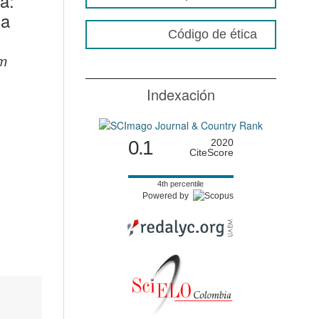
a:
ia
Código de ética
om
Indexación
0.1
2020
CiteScore
4th percentile
Powered by