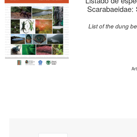
Listado de espe
Scarabaeidae: 
List of the dung b
Ar