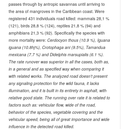
passes through by antropic savannas until arriving to
the area of mangroves in the Caribbean coast. Were
registered 431 individuals road killed: mammals 28,1 %
(121), birds 28,8 % (124), reptiles 21,8 % (94) and
amphibians 21,3 % (92). Specifically the species with
more mortality were:
Cerdocyon thous
(10.9 %),
Iguana
iguana
(10.8hj%),
Crotophaga ani
(9.5%),
Tamandua
mexicana
(7.7 %) and
Didelphis marsupialis
(6.1 %).
The rate runover was superior in all the cases, both as,
in a general and as specified way when comparing it
with related works. The analyzed road doesn't present
any signaling protection for the wild fauna, it lacks
illumination, and it is built in its entirety in asphalt, with
relative good state. The running over rate it is related to
factors such as: vehicular flow, wide of the road,
behavior of the species, vegetable covering and the
vehicular speed, being all of great importance and wide
influence in the detected road killed.