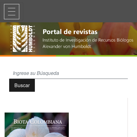
Trichomycterus rosablanca (Siluriformes, Trichomycteridae) una espe
Buscar