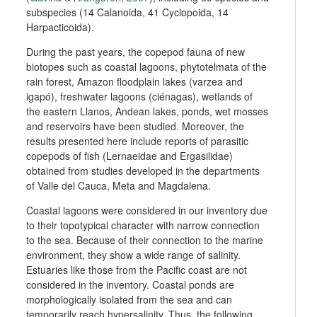
subspecies (14 Calanoida, 41 Cyclopoida, 14
Harpacticoida).
During the past years, the copepod fauna of new
biotopes such as coastal lagoons, phytotelmata of the
rain forest, Amazon floodplain lakes (varzea and
igapó), freshwater lagoons (ciénagas), wetlands of
the eastern Llanos, Andean lakes, ponds, wet mosses
and reservoirs have been studied. Moreover, the
results presented here include reports of parasitic
copepods of fish (Lernaeidae and Ergasilidae)
obtained from studies developed in the departments
of Valle del Cauca, Meta and Magdalena.
Coastal lagoons were considered in our inventory due
to their topotypical character with narrow connection
to the sea. Because of their connection to the marine
environment, they show a wide range of salinity.
Estuaries like those from the Pacific coast are not
considered in the inventory. Coastal ponds are
morphologically isolated from the sea and can
temporarily reach hypersalinity. Thus, the following