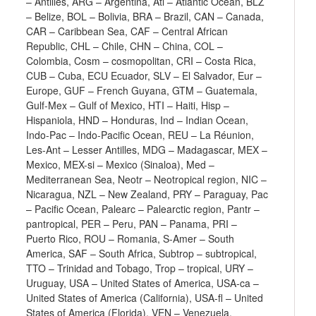
– Antilles, ARG – Argentina, Atl – Atlantic Ocean, BLZ
– Belize, BOL – Bolivia, BRA – Brazil, CAN – Canada,
CAR – Caribbean Sea, CAF – Central African
Republic, CHL – Chile, CHN – China, COL –
Colombia, Cosm – cosmopolitan, CRI – Costa Rica,
CUB – Cuba, ECU Ecuador, SLV – El Salvador, Eur –
Europe, GUF – French Guyana, GTM – Guatemala,
Gulf-Mex – Gulf of Mexico, HTI – Haiti, Hisp –
Hispaniola, HND – Honduras, Ind – Indian Ocean,
Indo-Pac – Indo-Pacific Ocean, REU – La Réunion,
Les-Ant – Lesser Antilles, MDG – Madagascar, MEX –
Mexico, MEX-si – Mexico (Sinaloa), Med –
Mediterranean Sea, Neotr – Neotropical region, NIC –
Nicaragua, NZL – New Zealand, PRY – Paraguay, Pac
– Pacific Ocean, Palearc – Palearctic region, Pantr –
pantropical, PER – Peru, PAN – Panama, PRI –
Puerto Rico, ROU – Romania, S-Amer – South
America, SAF – South Africa, Subtrop – subtropical,
TTO – Trinidad and Tobago, Trop – tropical, URY –
Uruguay, USA – United States of America, USA-ca –
United States of America (California), USA-fl – United
States of America (Florida), VEN – Venezuela.