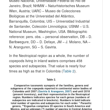
Museo Nacional, Universidade Federal do Rio de
Janeiro, Brazil; NHMW – Naturhistorisches Museum
Wien, Austria; UARC – Museo de Colecciones
Biológicas at the Universidad del Atlántico,
Barranquilla, Colombia; UIS – Universidad Industrial
de Santander, Colección Limnológica; USNM – U.S.
National Museum, Washington, USA. Bibliographic
reference: pers. obs. – personal observation, DB – D.
Baribwegure, DD – D. Defaye, JM – J. Molano, NA –
N. Aranguren, SG – S. Gaviria.
In the Neotropical region as a whole, the number of
copepods living in inland waters comprises 458
species and subspecies. That value is nearly four
times as high as that in Colombia (
Table 2
).
Table 2.
Comparative taxonomic synopsis of the families, genera and
subgenera of the copepods reported in continental water bodies of
Colombia until 2007 (
Gaviria & Aranguren, 2007
) and until 2018
(present inventory), and their representation in the Neotropical
region. Numbers indicates species for each genus (numbers of
subspecies are indicated in brackets). Numbers in bold indicate
total number of species and subspecies for each order. * Parasitic
genera, **Ergasilus comprises 20 species in South America and
Mexico, and an unknown (?) number of species in Central America