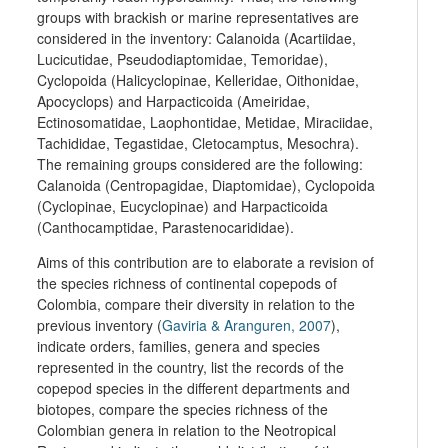
groups with brackish or marine representatives are
considered in the inventory: Calanoida (Acartiidae,
Lucicutidae, Pseudodiaptomidae, Temoridae),
Cyclopoida (Halicyclopinae, Kelleridae, Oithonidae,
Apocyclops) and Harpacticoida (Ameiridae,
Ectinosomatidae, Laophontidae, Metidae, Miraciidae,
Tachididae, Tegastidae, Cletocamptus, Mesochra).
The remaining groups considered are the following:
Calanoida (Centropagidae, Diaptomidae), Cyclopoida
(Cyclopinae, Eucyclopinae) and Harpacticoida
(Canthocamptidae, Parastenocarididae).
Aims of this contribution are to elaborate a revision of
the species richness of continental copepods of
Colombia, compare their diversity in relation to the
previous inventory (
Gaviria & Aranguren, 2007
),
indicate orders, families, genera and species
represented in the country, list the records of the
copepod species in the different departments and
biotopes, compare the species richness of the
Colombian genera in relation to the Neotropical