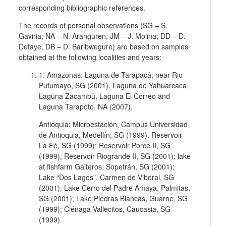
corresponding bibliographic references.
The records of personal observations (SG – S.
Gaviria; NA – N. Aranguren; JM – J. Molina; DD – D.
Defaye, DB – D. Baribwegure) are based on samples
obtained at the following localities and years:
1.
Amazonas:
Laguna de Tarapacá, near Rio
Putumayo, SG (2001). Laguna de Yahuarcaca,
Laguna Zacambú, Laguna El Correo and
Laguna Tarapoto, NA (2007).
Antioquia:
Microestación, Campus Universidad
de Antioquia, Medellín, SG (1999). Reservoir
La Fé, SG (1999); Reservoir Porce II, SG
(1999); Reservoir Riogrande II, SG (2001); lake
at fishfarm Gaiteros, Sopetrán, SG (2001);
Lake “Dos Lagos”, Carmen de Viboral, SG
(2001); Lake Cerro del Padre Amaya, Palmitas,
SG (2001); Lake Piedras Blancas, Guarne, SG
(1999); Ciénaga Vallecitos, Caucasia, SG
(1999).