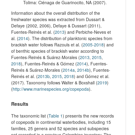
Tolima:
Ciénaga de Guarinocito, NA (2007).
Information about the overall distribution of the
freshwater species was extracted from Dussart &
Defaye (2002, 2006), Defaye & Dussart (2011),
Fuentes-Reinés et al. (
2013
) and Perbiche-Neves et
al. (
2014
). The distribution of planktonic species from
brackish water follows Razouls et al. (
2005-2018
) and
of benthic species of brackish water according to
Fuentes-Reinés & Suárez-Morales (
2013
,
2015
,
2018
), Fuentes-Reinés & Gómez (
2014
), Fuentes-
Reinés & Suárez-Morales (
2014a
,
2014b
), Fuentes-
Reinés et al. (
2013b
,
2015
,
2018
) and Gómez et al.
(2017). Taxonomy follows Walter & Boxshall (
2019
)
(
http://www.marinespecies.org/copepoda
).
Results
The taxonomic list (
Table 1
) presents the new records
of copepods in continental waterbodies, including 15
families, 25 genera and 52 species and subspecies
not recorded in a previous Colombian inventory. The