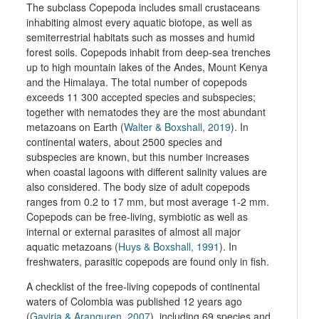
The subclass Copepoda includes small crustaceans
inhabiting almost every aquatic biotope, as well as
semiterrestrial habitats such as mosses and humid
forest soils. Copepods inhabit from deep-sea trenches
up to high mountain lakes of the Andes, Mount Kenya
and the Himalaya. The total number of copepods
exceeds 11 300 accepted species and subspecies;
together with nematodes they are the most abundant
metazoans on Earth (
Walter & Boxshall, 2019
). In
continental waters, about 2500 species and
subspecies are known, but this number increases
when coastal lagoons with different salinity values are
also considered. The body size of adult copepods
ranges from 0.2 to 17 mm, but most average 1-2 mm.
Copepods can be free-living, symbiotic as well as
internal or external parasites of almost all major
aquatic metazoans (
Huys & Boxshall, 1991
). In
freshwaters, parasitic copepods are found only in fish.
A checklist of the free-living copepods of continental
waters of Colombia was published 12 years ago
(
Gaviria & Aranguren, 2007
), including 69 species and