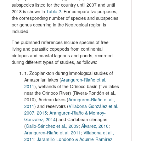
subspecies listed for the country until 2007 and until
2018 is shown in
Table 2
. For comparative purposes,
the corresponding number of species and subspecies
per genus occurring in the Neotropical region is
included.
The published references include species of free-
living and parasitic copepods from continental
biotopes and coastal lagoons and ponds, recorded
during different types of studies, as follows:
1. Zooplankton during limnological studies of
Amazonian lakes (
Aranguren-Riaño et al.,
2011
), wetlands of the Orinoco basin (five lakes
near the Orinoco River) (Rivera-Rondón et al.,
2010), Andean lakes (
Aranguren-Riaño et al.,
2011
) and reservoirs (
Villabona-González et al.,
2007
,
2015
;
Aranguren-Riaño & Monroy-
González, 2014
) and Caribbean ciénagas
(
Gallo-Sánchez et al., 2009
;
Álvarez, 2010
;
Aranguren-Riaño et al. 2011
;
Villabona et al.,
2011
;
Jaramillo-Londoño & Aguirre-Ramírez,