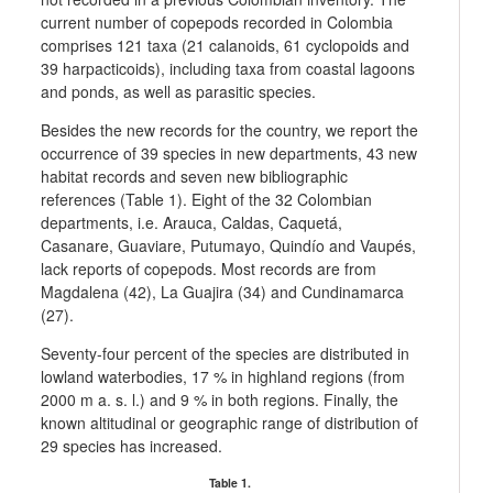
current number of copepods recorded in Colombia
comprises 121 taxa (21 calanoids, 61 cyclopoids and
39 harpacticoids), including taxa from coastal lagoons
and ponds, as well as parasitic species.
Besides the new records for the country, we report the
occurrence of 39 species in new departments, 43 new
habitat records and seven new bibliographic
references (Table 1). Eight of the 32 Colombian
departments, i.e. Arauca, Caldas, Caquetá,
Casanare, Guaviare, Putumayo, Quindío and Vaupés,
lack reports of copepods. Most records are from
Magdalena (42), La Guajira (34) and Cundinamarca
(27).
Seventy-four percent of the species are distributed in
lowland waterbodies, 17 % in highland regions (from
2000 m a. s. l.) and 9 % in both regions. Finally, the
known altitudinal or geographic range of distribution of
29 species has increased.
Table 1.