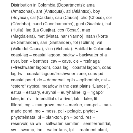
Distribution in Colombia (Departments): ama
(Amazonas), ant (Antioquia), atl (Atlántico), boy
(Boyacá), cal (Caldas), cau (Cauca), cho (Chocó), cor
(Córdoba), cund (Cundinamarca), guai (Guainía), hui
(Huila), lag (La Guajira), ces (Cesar), mag
(Magdalena), met (Meta), nar (Nariño), nsan (Norte
de Santander), san (Santander), tol (Tolima), val
(Valle del Cauca), vich (Vichada). Habitat in Colombia:
coast-lag – coastal lagoon, backw – backwater of a
river, ben – benthos, cav – cave, cie – “ciénaga”
(=freshwater lagoon), coas-lag - coastal lagoon, coas-
lag-fw – coastal lagoon/freshwater zone, coas-pd –
coastal pond, de – demersal, epib – epibenthic, est –
“estero” (typical meadow in the east plains “Llanos”),
estua – estuary, euryhal – euryhaline, ig – “igapó”
lake, int-riv – interstitial of a river, lak – lake, lit –
littoral, mg – mangrove, mar – marine, mm-pd – man-
made pond, mo – moss, pel - pelagic, phytot –
phytotelmata, pl – plankton, pn – pond, res –
reservoir, sa-wa – saltwater, semiter – semiterrestrial,
sw – swamp, tan – water tank, tpl – treatment plant,