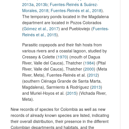
2013a
,
2013b
;
Fuentes-Reinés & Suárez-
Morales, 2018
;
Fuentes-Reinés et al., 2018
).
The temporary ponds located in the Magdalena
department are located in Pozos Colorados
(
Gómez et al., 2017
) and Puebloviejo (
Fuentes-
Reinés et al., 2015
).
Parasitic copepods and their fish hosts from
various rivers and a coastal lagoon, studied by
Cressey & Colette (
1970
) (mouth of Dagua
River, Valle del Cauca), Thatcher (
1984
) (Pital
River, Valle del Cauca), Thatcher (
2000
) (Meta
River, Meta), Fuentes-Reinés et al. (
2012
)
(southern Ciénaga Grande de Santa Marta,
Magdalena), Sarmiento & Rodríguez (
2013
)
and Muriel-Hoyos et al. (
2015
) (Vichada River,
Meta).
New records of species for Colombia as well as new
records of already known species are listed, indicating
their overall distribution, their presence in the different
Colombian departments and habitats, and the