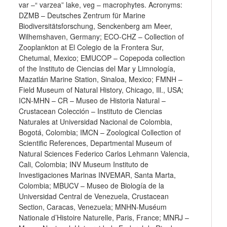
var –“ varzea” lake, veg – macrophytes. Acronyms:
DZMB – Deutsches Zentrum für Marine
Biodiversitätsforschung, Senckenberg am Meer,
Wilhemshaven, Germany; ECO-CHZ – Collection of
Zooplankton at El Colegio de la Frontera Sur,
Chetumal, Mexico; EMUCOP – Copepoda collection
of the Instituto de Ciencias del Mar y Limnología,
Mazatlán Marine Station, Sinaloa, Mexico; FMNH –
Field Museum of Natural History, Chicago, Ill., USA;
ICN-MHN – CR – Museo de Historia Natural –
Crustacean Colección – Instituto de Ciencias
Naturales at Universidad Nacional de Colombia,
Bogotá, Colombia; IMCN – Zoological Collection of
Scientific References, Departmental Museum of
Natural Sciences Federico Carlos Lehmann Valencia,
Cali, Colombia; INV Museum Instituto de
Investigaciones Marinas INVEMAR, Santa Marta,
Colombia; MBUCV – Museo de Biología de la
Universidad Central de Venezuela, Crustacean
Section, Caracas, Venezuela; MNHN-Muséum
Nationale d’Histoire Naturelle, Paris, France; MNRJ –