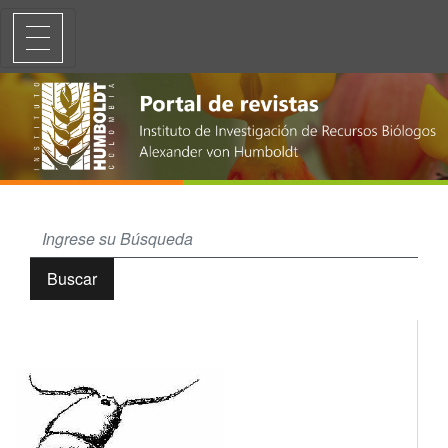
Copépodos (Crustacea: Hexanauplia) continentales de Colombia: revisió
Buscar