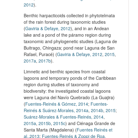
2012
).
Benthic harpacticoids collected in phytotelmata
of the rain forest during taxonomic studies
(
Gaviria & Defaye, 2012
), and in an Andean
lake and a pond of the páramo region during
taxonomic and phylogenetic studies (Laguna de
Buitrago, Chingaza; pond near Laguna de San
Rafael, Puracé) (
Gaviria & Defaye, 2012
,
2015
,
2017a
,
2017b
).
Limnetic and benthic species from coastal
lagoons and temporary ponds of the Caribbean
region during studies of taxonomy and
biodiversity: the investigated coastal lagoons
were Laguna del Navío Quebrado (La Guajira)
(
Fuentes-Reinés & Gómez, 2014
;
Fuentes-
Reinés & Suárez-Morales, 2014a
,
2014b
,
2015
;
Suárez-Morales & Fuentes-Reinés, 2014
,
2015a
,
2015b
,
2015c
) and Ciénaga Grande de
Santa Marta (Magdalena) (
Fuentes Reinés et
al.,2013
;
Fuentes-Reinés & Zoppi de Roa,