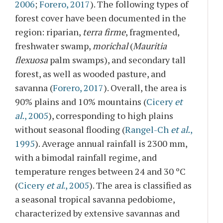
2006
;
Forero, 2017
). The following types of
forest cover have been documented in the
region: riparian,
terra firme
, fragmented,
freshwater swamp,
morichal
(
Mauritia
flexuosa
palm swamps), and secondary tall
forest, as well as wooded pasture, and
savanna (
Forero, 2017
). Overall, the area is
90% plains and 10% mountains (
Cicery
et
al.
, 2005
), corresponding to high plains
without seasonal flooding (
Rangel-Ch
et al.
,
1995
). Average annual rainfall is 2300 mm,
with
a bimodal
rainfall
regime,
and
temperature renges between 24 and 30 ºC
(
Cicery
et al
., 2005
). The area is classified as
a seasonal tropical savanna pedobiome,
characterized by extensive savannas and