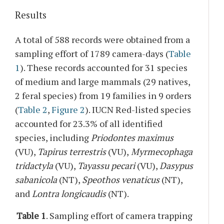
Results
A total of 588 records were obtained from a
sampling effort of 1789 camera-days (
Table
1
). These records accounted for 31 species
of medium and large mammals (29 natives,
2 feral species) from 19 families in 9 orders
(
Table 2
,
Figure 2
). IUCN Red-listed species
accounted for 23.3% of all identified
species, including
Priodontes maximus
(VU),
Tapirus terrestris
(VU),
Myrmecophaga
tridactyla
(VU),
Tayassu
pecari
(VU),
Dasypus
sabanicola
(NT),
Speothos venaticus
(NT),
and
Lontra longicaudis
(NT).
Table 1
. Sampling effort of camera trapping