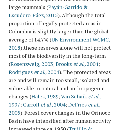
large mammals (
Payán-Garrido &
Escudero-Páez, 2015
). Although the total
proportion of legally protected areas in
Colombia is slightly larger than the global
average of 14.7% (
UN Environment WCMC,
2018
),t
hese reserves alone will not protect
most of the biodiversity in the long-term
(
Rosenzweig, 2003
;
Brooks
et al.,
2004
;
Rodrigues
et al.,
2004
). The protected areas
are and will remain too small, isolated and
vulnerable to natural and anthropogenic
changes (
Hales, 1989
;
Van Schaik
et al
.,
1997
;
Carroll
et al
., 2004
;
DeFries
et al
.,
2005
). Forest cover changes in the Orinoco
Basin have intensified after human activity
increased since ca. 1950 (
Trujillo &