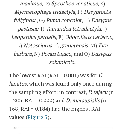
maximus
, D)
Speothos venaticus
, E)
Myrmecophaga tridactyla
, F)
Dasyprocta
fuliginos
a, G)
Puma concolor
, H)
Dasypus
pastasae
, I)
Tamandua tetradactyla
, J)
Leopardus pardalis
, E)
Odocoileus cariacou,
L)
Notosciurus
cf
. granatensis
, M)
Eira
barbara
, N)
Pecari tajacu,
and O)
Dasypus
sabanicola.
The lowest RAI (RAI = 0.001) was for
C.
lanatus,
which was found only once during
the sampling effort; in contrast,
P. tajacu
(n
= 203; RAI = 0.222) and
D. marsupialis
(n =
168; RAI = 0.184) had the highest RAI
values (
Figure 3
).