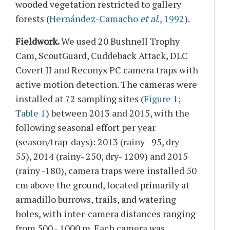
wooded vegetation restricted to gallery
forests (
Hernández-Camacho
et al
., 1992
).
Fieldwork.
We used 20 Bushnell Trophy
Cam, ScoutGuard, Cuddeback Attack, DLC
Covert II and Reconyx PC camera traps with
active motion detection. The cameras were
installed at 72 sampling sites (
Figure 1
;
Table 1
) between 2013 and 2015, with the
following seasonal effort per year
(season/trap-days): 2013 (rainy - 95, dry -
55), 2014 (rainy- 250, dry- 1209) and 2015
(rainy -180), camera traps were installed 50
cm above the ground, located primarily at
armadillo burrows, trails, and watering
holes, with inter-camera distances ranging
from 500 - 1000 m. Each camera was