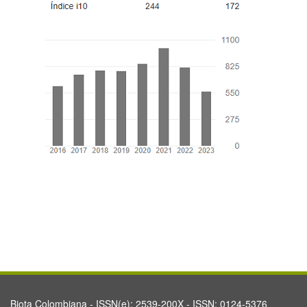
Biota Colombiana - ISSN(e): 2539-200X - ISSN: 0124-5376