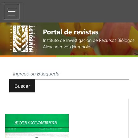
Polillas satúrnidas (Lepidoptera: Saturniidae) de Colombia
Buscar