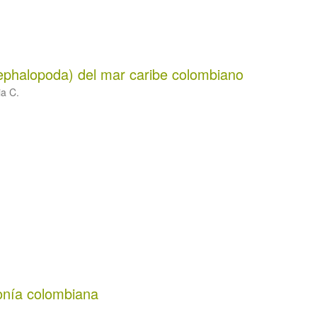
ephalopoda) del mar caribe colombiano
ia C.
onía colombiana
a