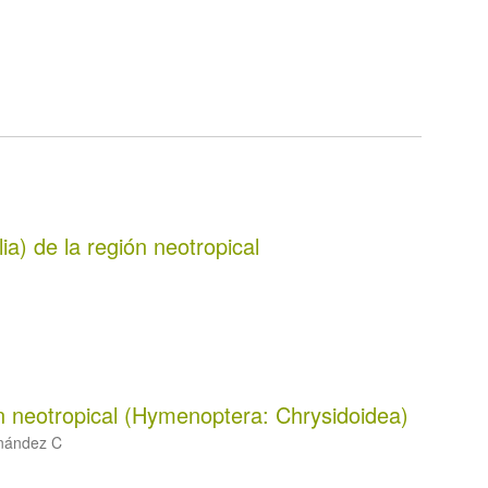
ia) de la región neotropical
ón neotropical (Hymenoptera: Chrysidoidea)
rnández C