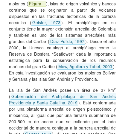
atolones (
Figura 1
), islas de origen volcánico y bancos
coralinos que se originaron a partir de volcanes
dispuestos en las fracturas tectónicas de la corteza
oceánica (
Geister, 1973
). El archipiélago en su
conjunto tiene la mayor extensión arrecifal de Colombia
y también es uno de los sistemas arrecifales más
grandes del Caribe (
Díaz-Pulido, 1997
). Desde el año
2000, la Unesco catalogó al archipiélago como la
Reserva de Biosfera “Seaflower” dada la importancia
estratégica para la conservación de los recursos
marinos del gran Caribe (
Mow, Aguilera y Tabet, 2003
).
En esta investigación se evaluaron los atolones Bolívar
y Serrana y las islas San Andrés y Providencia.
2
La isla de San Andrés posee un área de 27 km
(
Gobernación del Archipiélago de San Andrés
Providencia y Santa Catalina, 2019
). Está conformada
por una plataforma arrecifal de origen pleistocénico y
miocénico, al igual que por una terraza submarina de
200-500 m de ancho que se extiende por el lado
occidental de manera contigua a la barrera arrecifal de