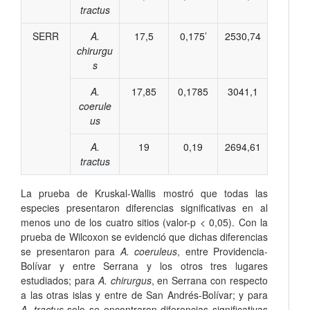
tractus
SERR
A.
17,5
0,175’
2530,74
chirurgu
s
A.
17,85
0,1785
3041,1
coerule
us
A.
19
0,19
2694,61
tractus
La prueba de Kruskal-Wallis mostró que todas las
especies presentaron diferencias significativas en al
menos uno de los cuatro sitios (valor-p < 0,05). Con la
prueba de Wilcoxon se evidenció que dichas diferencias
se presentaron para
A. coeruleus
, entre Providencia-
Bolívar y entre Serrana y los otros tres lugares
estudiados; para
A. chirurgus
, en Serrana con respecto
a las otras islas y entre de San Andrés-Bolívar; y para
A. tractus
solo se encontraron diferencias significativas