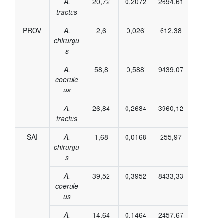
A.
20,72
0,2072
2694,61
tractus
PROV
A.
2,6
0,026’
612,38
chirurgu
s
A.
58,8
0,588’
9439,07
coerule
us
A.
26,84
0,2684
3960,12
tractus
SAI
A.
1,68
0,0168
255,97
chirurgu
s
A.
39,52
0,3952
8433,33
coerule
us
A.
14,64
0,1464
2457,67