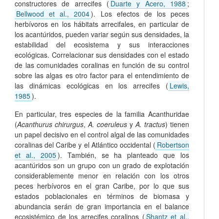
constructores de arrecifes (
Duarte y Acero, 1988
;
Bellwood et al., 2004
). Los efectos de los peces
herbívoros en los hábitats arrecifales, en particular de
los acantúridos, pueden variar según sus densidades, la
estabilidad del ecosistema y sus interacciones
ecológicas. Correlacionar sus densidades con el estado
de las comunidades coralinas en función de su control
sobre las algas es otro factor para el entendimiento de
las dinámicas ecológicas en los arrecifes (
Lewis,
1985
).
En particular, tres especies de la familia Acanthuridae
(
Acanthurus chirurgus
,
A. coeruleus
y
A. tractus
) tienen
un papel decisivo en el control algal de las comunidades
coralinas del Caribe y el Atlántico occidental (
Robertson
et al., 2005
). También, se ha planteado que los
acantúridos son un grupo con un grado de explotación
considerablemente menor en relación con los otros
peces herbívoros en el gran Caribe, por lo que sus
estados poblacionales en términos de biomasa y
abundancia serán de gran importancia en el balance
ecosistémico de los arrecifes coralinos (
Shantz et al.,