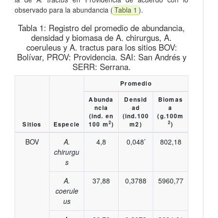
observado para la abundancia (
Tabla 1
).
Tabla 1:
Registro del promedio de abundancia,
densidad y biomasa de A. chirurgus, A.
coeruleus y A. tractus para los sitios BOV:
Bolívar, PROV: Providencia. SAI: San Andrés y
SERR: Serrana.
Promedio
Abunda
Densid
Biomas
ncia
ad
a
(ind. en
(ind.100
(g.100m
2
2
Sitios
Especie
100 m
)
m2)
)
BOV
A.
4,8
0,048’
802,18
chirurgu
s
A.
37,88
0,3788
5960,77
coerule
us