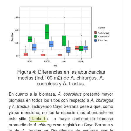
Figura 4:
Diferencias en las abundancias
medias (ind.100 m2) de A. chirurgus, A.
coeruleus y A. tractus.
En cuanto a la biomasa,
A. coeruleus
presentó mayor
biomasa en todos los sitios con respecto a
A. chirurgus
y
A. tractus
, incluyendo Cayo Serrana pese a que, como
ya se mencionó, no fue la especie más abundante en
este sitio (
Tabla 1
). La mayor cantidad de biomasa
promedio de
A. chirurgus
se registró en Cayo Serrana y
la de
A. tractus
en Providencia de acuerdo con lo