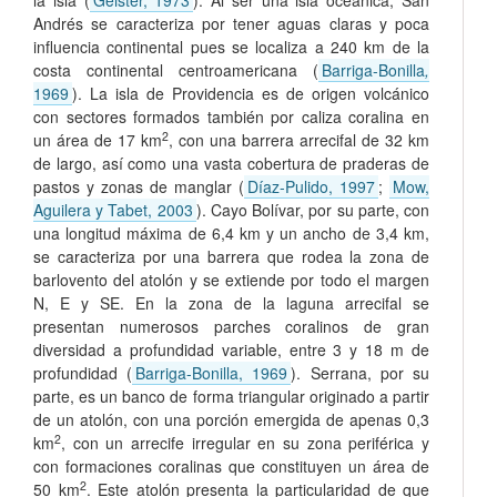
la isla (
Geister, 1973
). Al ser una isla oceánica, San
Andrés se caracteriza por tener aguas claras y poca
influencia continental pues se localiza a 240 km de la
costa continental centroamericana (
Barriga-Bonilla
,
1969
). La isla de Providencia es de origen volcánico
con sectores formados también por caliza coralina en
2
un área de 17 km
, con una barrera arrecifal de 32 km
de largo, así como una vasta cobertura de praderas de
pastos y zonas de manglar (
Díaz-Pulido, 1997
;
Mow,
Aguilera y Tabet, 2003
). Cayo Bolívar, por su parte, con
una longitud máxima de 6,4 km y un ancho de 3,4 km,
se caracteriza por una barrera que rodea la zona de
barlovento del atolón y se extiende por todo el margen
N, E y SE. En la zona de la laguna arrecifal se
presentan numerosos parches coralinos de gran
diversidad a profundidad variable, entre 3 y 18 m de
profundidad (
Barriga-Bonilla, 1969
). Serrana, por su
parte, es un banco de forma triangular originado a partir
de un atolón, con una porción emergida de apenas 0,3
2
km
, con un arrecife irregular en su zona periférica y
con formaciones coralinas que constituyen un área de
2
50 km
. Este atolón presenta la particularidad de que