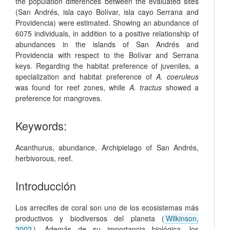
the population differences between the evaluated sites
(San Andrés, isla cayo Bolívar, isla cayo Serrana and
Providencia) were estimated. Showing an abundance of
6075 individuals, in addition to a positive relationship of
abundances in the islands of San Andrés and
Providencia with respect to the Bolívar and Serrana
keys. Regarding the habitat preference of juveniles, a
specialization and habitat preference of
A. coeruleus
was found for reef zones, while
A. tractus
showed a
preference for mangroves.
Keywords:
Acanthurus
,
abundance
,
Archipielago of San Andrés
,
herbivorous
,
reef
.
Introducción
Los arrecifes de coral son uno de los ecosistemas más
productivos y biodiversos del planeta (
Wilkinson,
2002
). Además de su importancia biológica, los