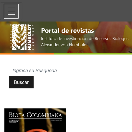
Abundancia en poblaciones de peces cirujanos (Acanthuridae) en un a
Buscar