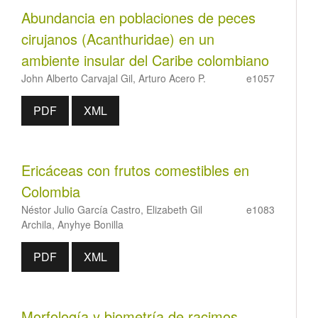
Abundancia en poblaciones de peces
cirujanos (Acanthuridae) en un
ambiente insular del Caribe colombiano
John Alberto Carvajal Gil, Arturo Acero P.
e1057
PDF
XML
Ericáceas con frutos comestibles en
Colombia
Néstor Julio García Castro, Elizabeth Gil
e1083
Archila, Anyhye Bonilla
PDF
XML
Morfología y biometría de racimos,