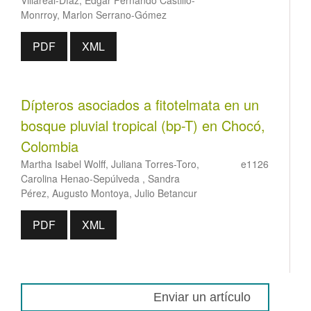
Monrroy, Marlon Serrano-Gómez
PDF
XML
Dípteros asociados a fitotelmata en un
bosque pluvial tropical (bp-T) en Chocó,
Colombia
Martha Isabel Wolff, Juliana Torres-Toro,
e1126
Carolina Henao-Sepúlveda , Sandra
Pérez, Augusto Montoya, Julio Betancur
PDF
XML
Enviar un artículo