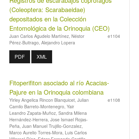
Registros de escarabajos coprófagos
(Coleoptera: Scarabaeidae)
depositados en la Colección
Entomológica de la Orinoquia (CEO)
Juan Carlos Agudelo Martínez, Néstor
e1104
Pérez-Buitrago, Alejandro Lopera
PDF
XML
Fitoperifiton asociado al río Acacias-
Pajure en la Orinoquia colombiana
Yirley Angelica Rincon Blanquicet, Julian
e1108
Camilo Barreto-Montenegro, Yair
Leandro Zapata-Muñoz, Sandra Milena
Hernández-Herrera, Jose Ismael Rojas-
Peña, Juan Manuel Trujillo-Gonzalez,
Marco Aurelio Torres-Mora, Luis Carlos
Villareal-Díaz, Edgar Fernando Castillo-