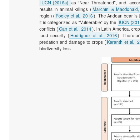
IUCN (2016a)
as “Near Threatened”, and, acco
results in animal killings (
Marchini & Macdonald,
region (
Pooley et al., 2016
). The Andean bear is t
it is categorized as “Vulnerable” by the
IUCN (201
conflicts (
Can et al., 2014
). In Latin America, cro
food security (
Rodriguez et al., 2016
). Therefor
predation and damage to crops (
Karanth et al., 
biodiversity loss.