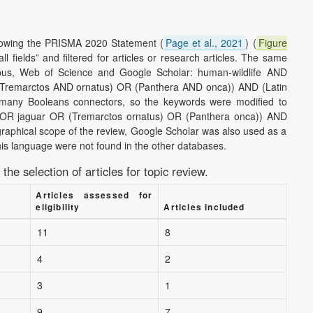
llowing the PRISMA 2020 Statement (
Page et al., 2021
) (
Figure
ll fields” and filtered for articles or research articles. The same
pus, Web of Science and Google Scholar: human-wildlife AND
(Tremarctos AND ornatus) OR (Panthera AND onca)) AND (Latin
 many Booleans connectors, so the keywords were modified to
) OR jaguar OR (Tremarctos ornatus) OR (Panthera onca)) AND
graphical scope of the review, Google Scholar was also used as a
this language were not found in the other databases.
 the selection of articles for topic review.
Articles assessed for
eligibility
Articles included
11
8
4
2
3
1
9
7