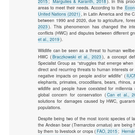
2015
;
Margulies & Karanth, 2018
). In this pr
areas to meet their needs. According to the
Econ
United Nations (2021)
, in Latin America and the 
between 1990 and 2020, due to agriculture, fores
2023
). This phenomenon has changed the inter
conflicts (HWC) and disputes between different gr
et al., 2019
).
Wildlife can be seen as a threat to human wellbein
HWC (
Braczkowski et al., 2023
), a concept de
Specialist Group as “struggles that emerge when t
direct and recurring threats to human interests 
negative impacts on people and/or wildlife” (
IUC
elephants, primates, crocodilians, bears, rhinos,
wildlife and people have coexisted for millennia 
global concern for conservation (
Can et al., 2
solutions for damages caused by HWC, guarantee
populations.
Despite being two of the most iconic species of 
the Andean bear (
Tremarctos ornatus
) are being 
by them to livestock or crops (
FAO, 2015
;
Hernán