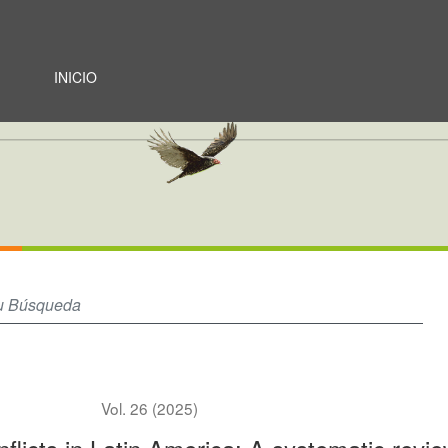
atina: una revisión sistemática sobre el jaguar (Panthera onca) y el o
INICIO
Vol. 26 (2025)