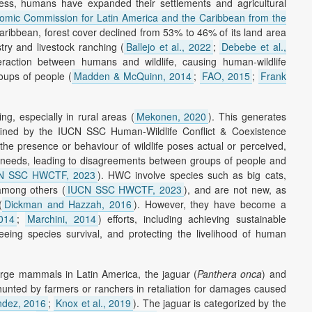
ocess, humans have expanded their settlements and agricultural
omic Commission for Latin America and the Caribbean from the
Caribbean, forest cover declined from 53% to 46% of its land area
try and livestock ranching (
Ballejo et al., 2022
;
Debebe et al.,
action between humans and wildlife, causing human-wildlife
oups of people (
Madden & McQuinn, 2014
;
FAO, 2015
;
Frank
g, especially in rural areas (
Mekonen, 2020
). This generates
fined by the IUCN SSC Human-Wildlife Conflict & Coexistence
he presence or behaviour of wildlife poses actual or perceived,
or needs, leading to disagreements between groups of people and
N SSC HWCTF, 2023
). HWC involve species such as big cats,
 among others (
IUCN SSC HWCTF, 2023
), and are not new, as
(
Dickman and Hazzah, 2016
). However, they have become a
014
;
Marchini, 2014
) efforts, including achieving sustainable
ing species survival, and protecting the livelihood of human
large mammals in Latin America, the jaguar (
Panthera onca
) and
hunted by farmers or ranchers in retaliation for damages caused
dez, 2016
;
Knox et al., 2019
). The jaguar is categorized by the