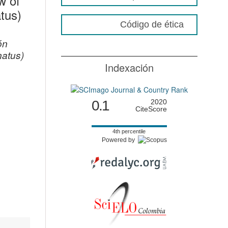
w of
tus)
Código de ética
ón
natus)
Indexación
0.1
2020
CiteScore
4th percentile
Powered by