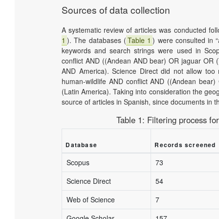
Sources of data collection
A systematic review of articles was conducted fo
1
). The databases (
Table 1
) were consulted in “a
keywords and search strings were used in Sco
conflict AND ((Andean AND bear) OR jaguar OR 
AND America). Science Direct did not allow too
human-wildlife AND conflict AND ((Andean bear
(Latin America). Taking into consideration the geo
source of articles in Spanish, since documents in 
Table 1:
Filtering process for
Database
Records screened
Scopus
73
Science Direct
54
Web of Science
7
Google Scholar
157