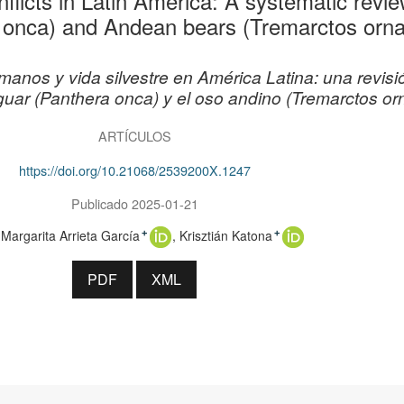
flicts in Latin America: A systematic revie
 onca) and Andean bears (Tremarctos orna
manos y vida silvestre en América Latina: una revisi
aguar (Panthera onca) y el oso andino (Tremarctos or
ARTÍCULOS
https://doi.org/10.21068/2539200X.1247
Publicado 2025-01-21
Margarita Arrieta García
Krisztián Katona
+
+
PDF
XML