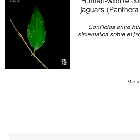
Human-wildlife con
jaguars (Panthera
Conflictos entre hu
sistemática sobre el j
María 