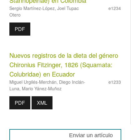
Stanhopeinae) en Colombia
Sergio Martínez-López, Joel Tupac
e1234
Otero
PDF
Nuevos registros de la dieta del género
Chironius Fitzinger, 1826 (Squamata:
Colubridae) en Ecuador
Miguel Urgilés-Merchán, Diego Inclán-
e1233
Luna, Mario Yánez-Muñoz
PDF
XML
Enviar un artículo